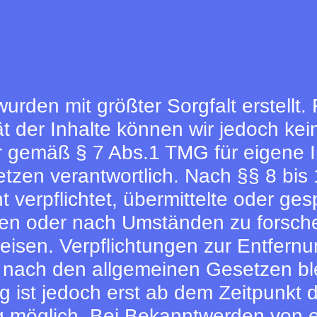
urden mit größter Sorgfalt erstellt. F
ität der Inhalte können wir jedoch 
ir gemäß § 7 Abs.1 TMG für eigene I
zen verantwortlich. Nach §§ 8 bis 
t verpflichtet, übermittelte oder ge
en oder nach Umständen zu forschen
weisen. Verpflichtungen zur Entfern
 nach den allgemeinen Gesetzen ble
 ist jedoch erst ab dem Zeitpunkt d
g möglich. Bei Bekanntwerden von